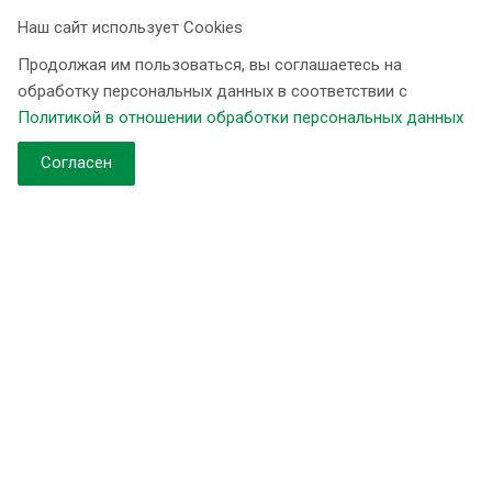
Наш сайт использует Cookies
Продолжая им пользоваться, вы соглашаетесь на
обработку персональных данных в соответствии с
Компания
Политикой в отношении обработки персональных данных
Контакты
Согласен
О компании
Новости
Наши объекты
Продукция
Установки типа «Кабинет» Ёлка
Установки умягчения периодического действия Ёлка. WS
Установки умягчения непрерывного действия Ёлка. WST
Установки умягчения и обезжелезивания непрерывного
действия Ёлка. WST(MIX)
Установки обезжелезивания Ёлка. WFDF