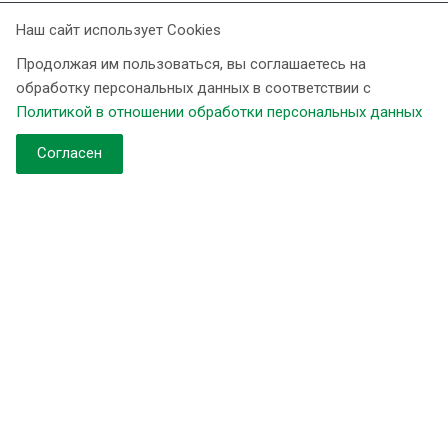
Наш сайт использует Cookies
Продолжая им пользоваться, вы соглашаетесь на
обработку персональных данных в соответствии с
Компания
Политикой в отношении обработки персональных данных
Контакты
Согласен
О компании
Новости
Наши объекты
Продукция
Установки типа «Кабинет» Ёлка
Установки умягчения периодического действия Ёлка. WS
Установки умягчения непрерывного действия Ёлка. WST
Установки умягчения и обезжелезивания непрерывного
действия Ёлка. WST(MIX)
Установки обезжелезивания Ёлка. WFDF