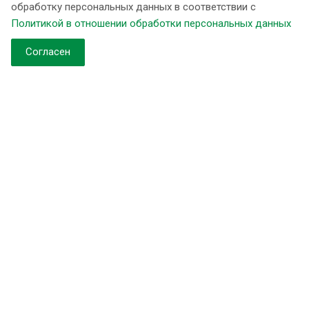
обработку персональных данных в соответствии с
Компания
Политикой в отношении обработки персональных данных
Контакты
Согласен
О компании
Новости
Наши объекты
Продукция
Установки типа «Кабинет» Ёлка
Установки умягчения периодического действия Ёлка. WS
Установки умягчения непрерывного действия Ёлка. WST
Установки умягчения и обезжелезивания непрерывного
действия Ёлка. WST(MIX)
Установки обезжелезивания Ёлка. WFDF
Установки умягчения и обезжелезивания периодического
действия Ёлка. WSDF
Установки сорбционные Ёлка. WFC